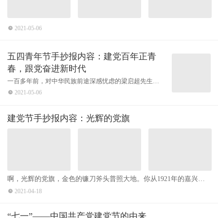
2021-05-06
五四青年节手抄报内容：建党百年正青
春，跟党奋进新时代
一百多年前，对中华民族前途深感忧虑的梁启超先生，
曾大声疾呼：少年智则国智，少年富则国富，少年强则
2021-05-06
国强……五四青年节源于中国1919年反
建党节手抄报内容：光辉的党旗
啊，光辉的党旗，金色的镰刀斧头普照大地。你从1921年的嘉兴南
湖走来，98年奋斗历程我们牢牢铭记。自从有了你 黑暗的祖国才现
2021-04-18
光明，自从有了你 炎黄儿女才拥有自信。
“七一”——中国共产党建党节的由来