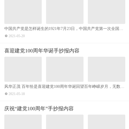
中国共产党是怎样诞生的1921年7月23日，中国共产党第一次全国代
表大会在上海举行。参加会议的各地代表有：李达、李汉俊、张国
2021-05-20
焘、刘仁静、
喜迎建党100周年华诞手抄报内容
风华正茂 百年恰是喜迎建党100周年华诞回望百年峥嵘岁月，无数的
革命先烈为新中国的建立前赴后继，浴血奋战。为加强对党史学习
2021-05-18
教育，增强
庆祝“建党100周年”手抄报内容