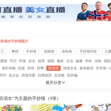
防溺水手抄报图片
手工
舞蹈
手抄报
连线画
涂色画
手抄报内容
儿
爱国
节日
环保
安全
德育
假期
素材
生活
健康
学科
法制
国防
保护动物
抗疫
科技
四季
防溺水
传统文化
家风家训
开学第一
节约
亚运会
思维导图
扫黑除恶
反邪教
防诈骗
展开分类
家安全
教师节
国庆节
中秋节
抗战胜利
国家公祭日
春节
元宵节
午节
母亲节
儿童节
父亲节
防溺水”为主题的手抄报（9张）