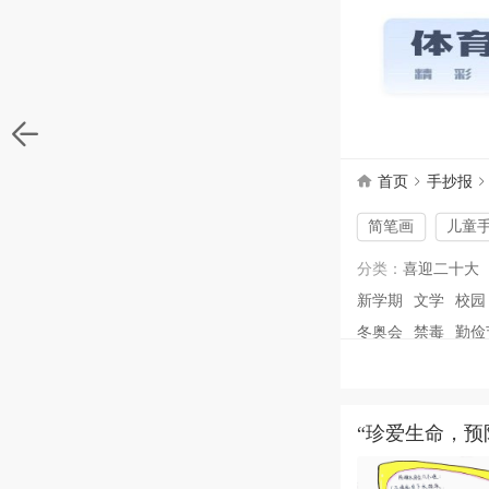
首页
手抄报
简笔画
儿童
分类：
喜迎二十大
新学期
文学
校园
冬奥会
禁毒
勤俭
节日：
建党节
国
劳动节
青年节
端
“珍爱生命，预