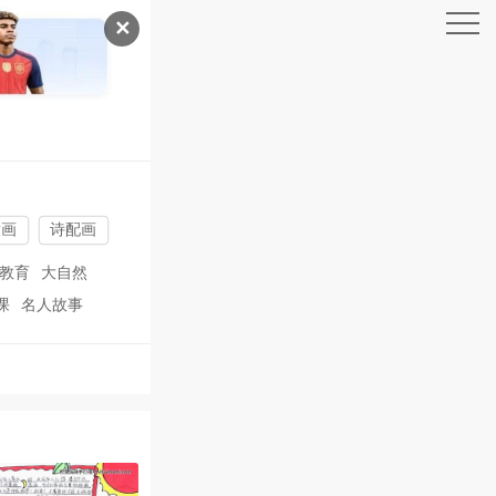
✕
童画
诗配画
教育
大自然
课
名人故事
元旦节
清明节