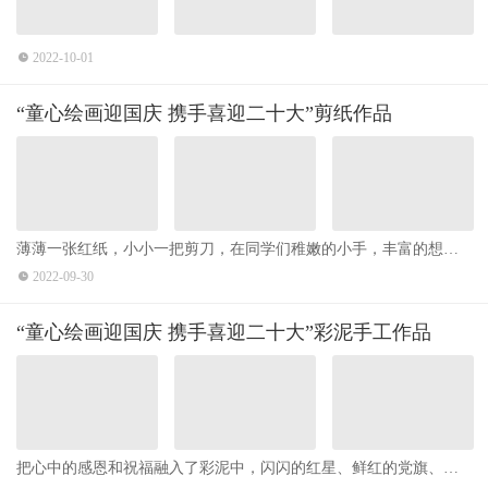
2022-10-01
“童心绘画迎国庆 携手喜迎二十大”剪纸作品
薄薄一张红纸，小小一把剪刀，在同学们稚嫩的小手，丰富的想象
力中，剪出对党的二十大胜利召开的祝愿，剪出对祖国、对家乡的
2022-09-30
美好祝福。
“童心绘画迎国庆 携手喜迎二十大”彩泥手工作品
把心中的感恩和祝福融入了彩泥中，闪闪的红星、鲜红的党旗、巍