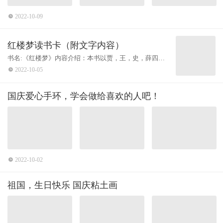
2022-10-09
红楼梦读书卡（附文字内容）
书名:《红楼梦》内容介绍：本书以贾，王，史，薛四大
家族由盛而衰的背景，宝黛的爱情悲剧为主线，展现了
2022-10-05
一段错综复杂的家族兴衰史。精彩片
国庆爱心手环，学会做给喜欢的人吧！
2022-10-02
祖国，生日快乐 国庆粘土画​