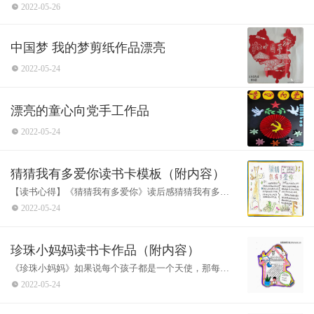
2022-05-26
中国梦 我的梦剪纸作品漂亮
2022-05-24
漂亮的童心向党手工作品
2022-05-24
猜猜我有多爱你读书卡模板（附内容）
【读书心得】《猜猜我有多爱你》读后感猜猜我有多爱
你?这样一句普通的话语，让人觉得无比的温馨。爱这种
2022-05-24
感情，在中国人看来，应该是含蓄的
珍珠小妈妈读书卡作品（附内容）
《珍珠小妈妈》如果说每个孩子都是一个天使，那每个
妈妈，就都是守护天使的女神。母爱有千万种表达，或
2022-05-24
浓烈直白，或淡然随性;有时候太强烈