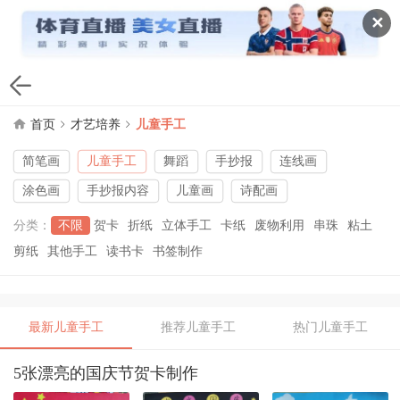
✕
首页
才艺培养
儿童手工
简笔画
儿童手工
舞蹈
手抄报
连线画
涂色画
手抄报内容
儿童画
诗配画
分类：
不限
贺卡
折纸
立体手工
卡纸
废物利用
串珠
粘土
剪纸
其他手工
读书卡
书签制作
最新儿童手工
推荐儿童手工
热门儿童手工
5张漂亮的国庆节贺卡制作