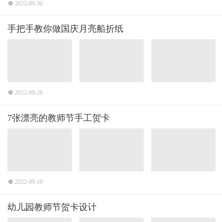
峨的长城被一一呈现，向伟大的党、伟大的祖国表达了最真挚的祝
2022-09-30
福。
手把手教你做国庆月亮船折纸
2022-09-26
7张漂亮的教师节手工贺卡
2022-09-10
幼儿园教师节贺卡设计