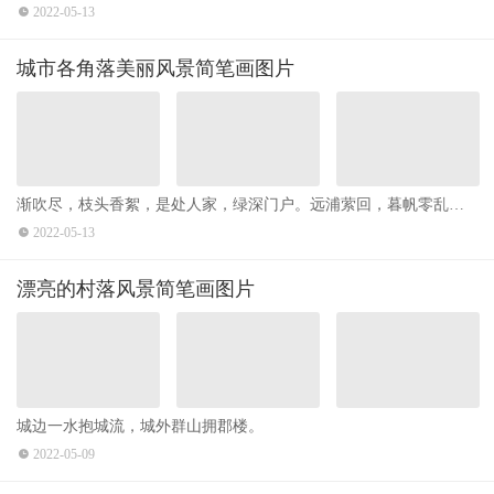
庐，慕陶直可庶。
2022-05-13
城市各角落美丽风景简笔画图片
渐吹尽，枝头香絮，是处人家，绿深门户。远浦萦回，暮帆零乱向
何许？ ​​​​
2022-05-13
漂亮的村落风景简笔画图片
城边一水抱城流，城外群山拥郡楼。
2022-05-09