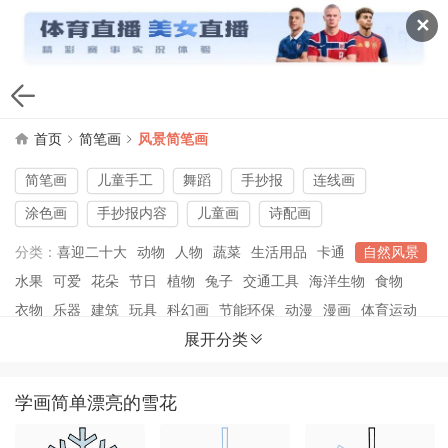
✕
首页
简笔画
风景简笔画
简笔画
儿童手工
舞蹈
手抄报
连线画
涂色画
手抄报内容
儿童画
诗配画
分类：
喜迎二十大
动物
人物
蔬菜
生活用品
卡通
自然风景
水果
可爱
花朵
节日
植物
兔子
交通工具
海洋生物
食物
衣物
乐器
建筑
玩具
科幻画
节能环保
动漫
漫画
体育运动
展开分类
文具简笔画
画恐龙
画小鸟
画小狗
诗配画
画雪人
冬奥吉祥物冰墩墩
冬残奥吉祥物雪容融
抗疫
表情简笔画
学画简单漂亮的雪花