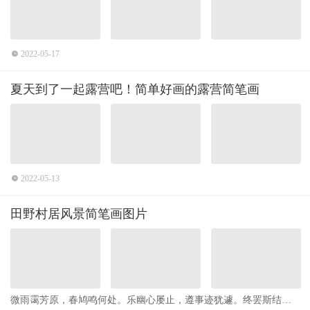
2022-05-17
夏天到了一起露营吧！简单好画的露营简笔画
2022-05-13
田野村居风景简笔画图片
微雨霭芳原，春鸠鸣何处。乐幽心屡止，遵事迹犹遽。终罢斯结