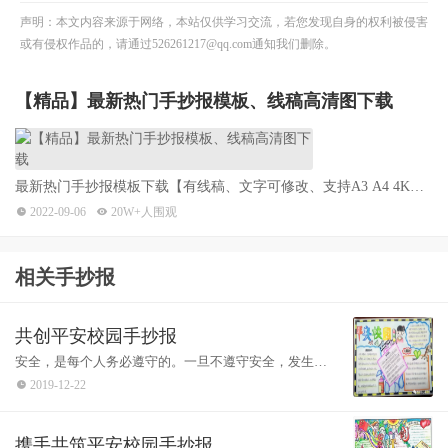
声明：本文内容来源于网络，本站仅供学习交流，若您发现自身的权利被侵害
或有侵权作品的，请通过526261217@qq.com通知我们删除。
【精品】最新热门手抄报模板、线稿高清图下载
最新热门手抄报模板下载【有线稿、文字可修改、支持A3 A4 4K高
清打印】各种节日的手抄报作业一键搞定。
2022-09-06
20W+人围观
相关手抄报
平安校园，法制校园手抄报-图4
共创平安校园手抄报
安全，是每个人务必遵守的。一旦不遵守安全，发生了
平安就是幸福
意外，那么我们有可能永远失去自我的生命。今天为大
2019-12-22
家带来了8张漂亮的平安校园手抄报图片，希望大家喜
欢。
幸福是什么?有人认为，拥有了财富就是幸福;有人
携手共筑平安校园手抄报