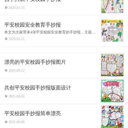
认为，拥有了名利就是幸福;也有人认为，被所有人
2020-01-15
尊重就是幸福... ...可我认为，平安就是幸福。
平安校园安全教育手抄报
“平安”是一个很普通的名词，并无深刻含义。但
本文为大家带来4张平安校园安全教育的手抄报，主题包
是，它却与我们每一个人的生命与健康，家庭的幸
含了：安全在心中、安全伴我行、防溺水安全知多少、
2020-01-21
小学生安全防护意识。
福与安康等，有着必要的联系。你可以不在乎名利
与财富，但你必须在乎自身与家人的平安。毕竟，
漂亮的平安校园手抄报图片
即使你拥有了一切，如果没有了健康的身体，那又
2020-09-12
有什么用呢?
前几年在本县开展的”平安莲花“建设，注重推进社
共创平安校园手抄报版面设计
会管理创新，有力地维护了全县社会稳定。通过加
2021-06-02
强社会管理，一些地方治安混乱的局面得到扭转，
全县治安形势明显好转，使公众的安全感有了大幅
平安校园手抄报简单漂亮
度的提升。
2021-06-08