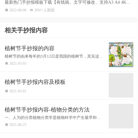
最新热门手抄报模板下载【有线稿、文字可修改、支持A3 A4 4K高
清打印】各种节日的手抄报作业一键搞定。
2022-09-06
20W+人围观
相关手抄报内容
植树节手抄报的内容
植树节的由来每年的3月12日是我国的植树节，其实这天
是孙中山先生逝世的纪念日。确定这一天为植树节，一
2021-03-01
是从植树的季节考虑;二是为了纪念孙
植树节手抄报内容及模板
2021-03-01
植树节手抄报内容-植物分类的方法
一、人为的分类植物分类学是植物科学中产生最早和最
基本的科学。自从人类有了利用植物的活动，也就有了
2021-06-25
植物分类知识的萌芽。任何科学的发展