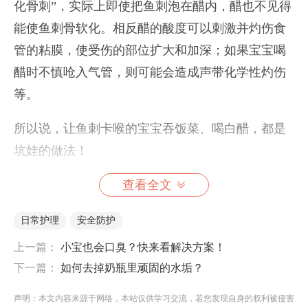
化骨刺”，实际上即使把鱼刺泡在醋内，醋也不见得
能使鱼刺骨软化。相反醋的酸度可以刺激并灼伤食
管的粘膜，使受伤的部位扩大和加深；如果宝宝喝
醋时不慎呛入气管，则可能会造成声带化学性灼伤
等。
所以说，让鱼刺卡喉的宝宝吞饭菜、喝白醋，都是
坑娃的做法！
查看全文
宝宝鱼刺卡喉紧急关头，你该这样做
想要帮被鱼刺卡喉的宝宝解决问题，粑粑麻麻首先
日常护理
安全防护
要镇定。你们可以在光线明亮处，尽可能地张开宝
上一篇：
小宝也会口臭？快来看解决方案！
宝嘴巴，找来手电筒照亮宝宝的咽喉部，并用筷子
下一篇：
如何去掉奶瓶里顽固的水垢？
等物体充当压舌板，轻轻压住宝宝舌头的前半部，
声明：本文内容来源于网络，本站仅供学习交流，若您发现自身的权利被侵害
观察鱼刺的大小及位置。