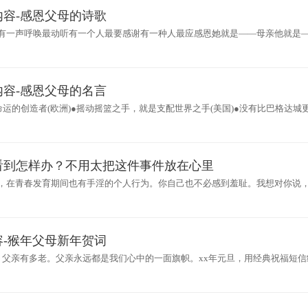
容-感恩父母的诗歌
有一声呼唤最动听有一个人最要感谢有一种人最应感恩她就是——母亲他就是
给了我爸
容-感恩父母的名言
运的创造者(欧洲)●摇动摇篮之手，就是支配世界之手(美国)●没有比巴格达城
赖(伊拉克)●人们
看到怎样办？不用太把这件事件放在心里
，在青春发育期间也有手淫的个人行为。你自己也不必感到羞耻。我想对你说
了的。即使没有看到，根
-猴年父母新年贺词
，父亲有多老。父亲永远都是我们心中的一面旗帜。xx年元旦，用经典祝福短信
，元旦快乐，新年快乐!