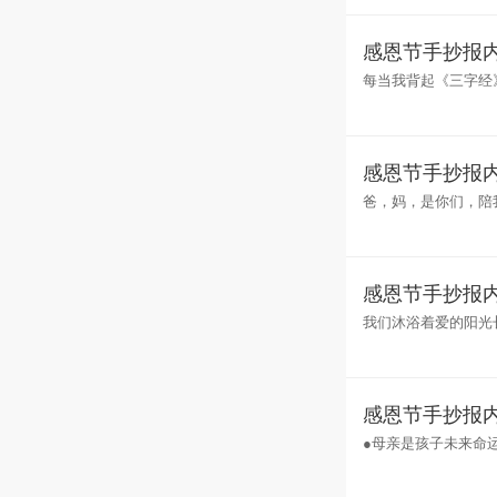
感恩节手抄报
每当我背起《三字经
师长。刚好，爸爸给
感恩节手抄报内
爸，妈，是你们，陪
着我走出歧途，走向
感恩节手抄报
我们沐浴着爱的阳光
的最后一个星期四是
感恩节手抄报内
●母亲是孩子未来命
信赖(伊拉克)●人们听