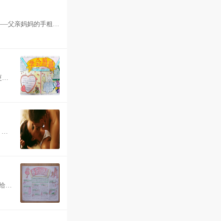
——父亲妈妈的手粗
更美
，被
给父