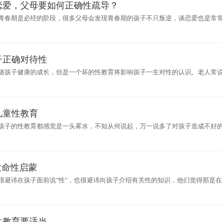
恋爱，父母要如何正确性疏导？
青春期是必经的阶段，很多父母会发现青春期的孩子不只叛逆，谈恋爱也是常
事件，
子正确对待性
随孩子健康的成长，但是一个坏的性教育将影响孩子一生对性的认识。老人常
为就开
儿童性教育
孩子的性教育都感觉是一头雾水，不知从何说起，万一说多了对孩子造成不好
。其实
致命性启蒙
很避讳在孩子面前说"性"，也很避讳向孩子介绍有关性的知识，他们觉得那是
多家长不
性教育要适当