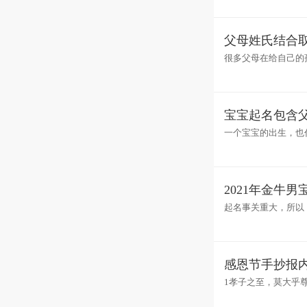
父母姓氏结合
很多父母在给自己的
们是离不开的话题，
宝宝起名包含
一个宝宝的出生，也
当。父母要承担着宝
2021年金牛
起名事关重大，所以
技巧，这样姓名取起
感恩节手抄报
1孝子之至，莫大乎
报得三春晖。4羊有