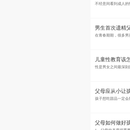
不经意间看到成人的
最后的快乐，想模仿
男生首次遗精
在青春期期，很多男
次遗精代表什么遗精
儿童性教育该
性是男女之间最深刻
由爱产生的。我们需
父母应从小让
孩子想吃甜品一定会
是否腐烂。对于知识
父母如何做好