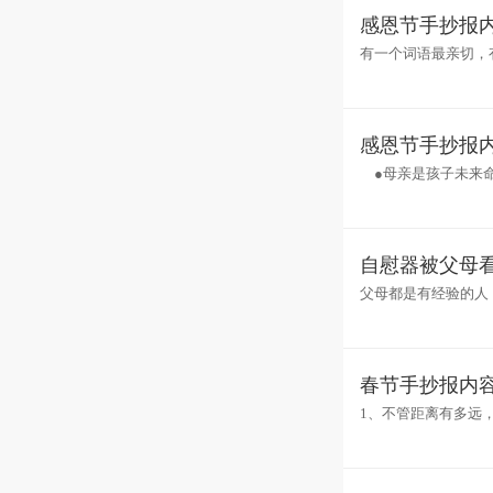
感恩节手抄报内
有一个词语最亲切，
了，她把温柔的抚触
感恩节手抄报内
●母亲是孩子未来命
丽，没有比母亲更可信
自慰器被父母
父母都是有经验的人
父母看到没什么大不
春节手抄报内容
1、不管距离有多远
亲献上最真挚的祝福