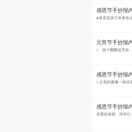
感恩节手抄报内
●母亲是孩子未来命
信赖(伊拉克)●人们听
元宵节手抄报内
1、画个圈圈诅咒你
你，那是元霄节对你
感恩节手抄报内
1 父母的爱像一杯
一个幸福的港湾。如
感恩节手抄报内
亲爱的老师、同学们
上，惟有母亲对孩子