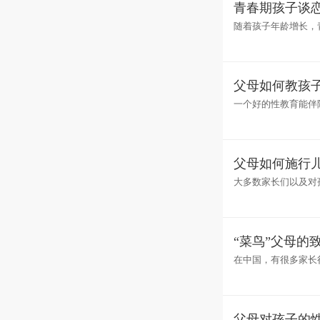
青春期孩子谈
随着孩子年龄增长，
谈恋爱并不是可耻的
父母如何教孩
一个好的性教育能伴
在三岁前很多人的行
父母如何施行
大多数家长们以及对
己的教育孩子听不懂
“菜鸟”父母的
在中国，有很多家长
灵。这也就造成了很
父母对孩子的