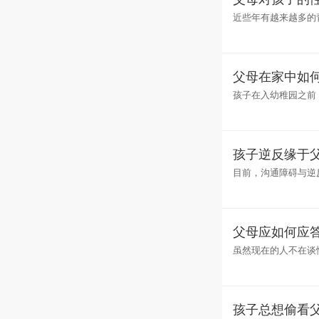
近些年有越来越多的
在家长眼中感觉孩子
父母在家中如
孩子在入幼稚园之前
出生之后，家长就应
孩子逆反缘于
目前，沟通障碍与逆
受到各界专家学者的
父母应如何应
虽然现在的人不在谈
么。所以也就造成了
孩子总想偷看