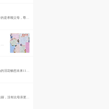
讲的是孝顺父母，尊敬
，陪
的泪花畅想未来11月
美丽，没有比母亲更可