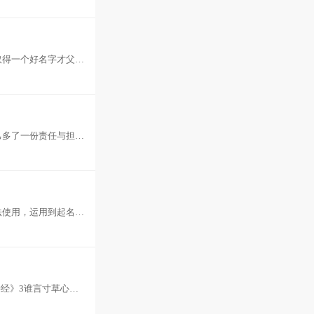
取得一个好名字才父母
己多了一份责任与担
法使用，运用到起名的
诗经》3谁言寸草心，