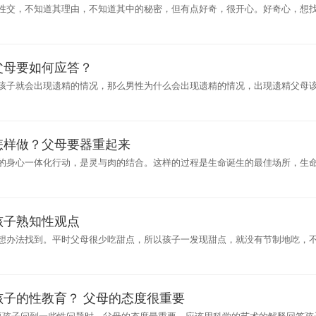
性交，不知道其理由，不知道其中的秘密，但有点好奇，很开心。好奇心，想
。她们等着，寻找再次亲
父母要如何应答？
孩子就会出现遗精的情况，那么男性为什么会出现遗精的情况，出现遗精父母
是青春
怎样做？父母要器重起来
的身心一体化行动，是灵与肉的结合。这样的过程是生命诞生的最佳场所，生
要告诉孩子的是，孩子因
孩子熟知性观点
想办法找到。平时父母很少吃甜点，所以孩子一发现甜点，就没有节制地吃，
欲强、好奇心强的孩子来
孩子的性教育？ 父母的态度很重要