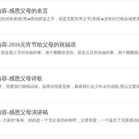
容-感恩父母的名言
运的创造者(欧洲)●摇动摇篮之手，就是支配世界之手(美国)●没有比巴格达城更
容-2016元宵节给父母的祝福语
，那是愚人节对你做的事。画个圈圈恭贺你，那是元旦对你做的事。画个圈圈祝
做的事。元宵佳节，愿你
容-感恩父母诗歌
浓茶，需要我们细细品味。如果说母爱是船，载着我们从少年走向成熟;那么父爱
果母
容-感恩父母演讲稿
：大家好!爸爸，妈妈是一个无比亲切的称呼，父爱母爱，一个蕴含了无限感动
的爱是