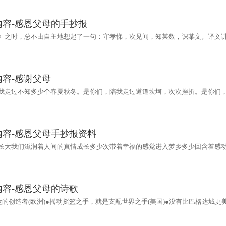
内容-感恩父母的手抄报
》之时，总不由自主地想起了一句：守孝悌，次见闻，知某数，识某文。译文
了一本
容-感谢父母
我走过不知多少个春夏秋冬。是你们，陪我走过道道坎坷，次次挫折。是你们
光明。在我受委屈的时候
内容-感恩父母手抄报资料
长大我们滋润着人间的真情成长多少次带着幸福的感觉进入梦乡多少回含着感动
感恩节
容-感恩父母的诗歌
运的创造者(欧洲)●摇动摇篮之手，就是支配世界之手(美国)●没有比巴格达城更