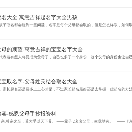
取名大全-寓意吉祥起名字大全男孩
孩子取名都会碰到一些问题，名字是每个父母都会取的，但是怎么样取，如何
好名字
父母的期望-寓意吉祥的宝宝名字大全
代表着有些人将要成为父母了，自己也多了一个身份，这个父母的身份也让自
宝的取名
男宝宝取名字-父母姓氏结合取名大全
，家长起名还是要多上上心才是，不过家长起名最好还是去掌握一些起名的方
来岂不
内容-感恩父母手抄报资料
尊亲;尊亲之至，莫大乎以天下养。 ——孟子 2哀哀父母，生我劬劳。 ——《
跪乳