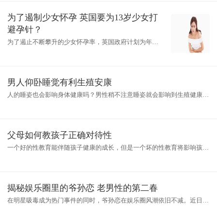
为了遏制少女怀孕 英国要为13岁少女打
避孕针？
为了遏止不断攀升的少女怀孕率，英国政府计划为年龄
低至13岁的女孩注射避孕药。新计划将会在全国各地的
少女怀孕热点推行。据大公报编译报道
男人仰卧睡觉有利生殖安康
人的睡姿也会影响身体健康吗？男性稍不注意睡姿就会影响到生殖健康。
睡觉姿势会对性功能造成恶果吗？答案是肯定的。对于男性而言，最好的
睡
父母如何教孩子正确对待性
一个好的性教育能伴随孩子健康的成长，但是一个坏的性教育将影响孩子
一生对性的认识。老人常说，三岁定终身，就是在三岁前很多人的行为就
开
揭秘娱乐圈里的爷孙恋 老男性的第二春
在明星吸毒成为热门事件的同时，爷孙恋在娱乐圈风潮依旧不减。近日频
传76岁富商林建名和何傲儿的复合的消息，不免让大众想扒一扒娱乐圈还