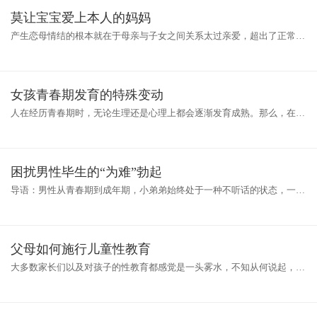
莫让宝宝爱上本人的妈妈
产生恋母情结的根本就在于母亲与子女之间关系太过亲爱，超出了正常范
围。而母亲无意识地将已经董事的孩子还当成幼儿一样，做出亲昵的的举
动
女孩青春期发育的特殊变动
人在经历青春期时，无论生理还是心理上都会逐渐发育成熟。那么，在青
春期发育阶段，具体有哪些生理和心理上的特点呢?生理特点婴儿出生后
至8
困扰男性毕生的“为难”勃起
导语：男性从青春期到成年期，小弟弟始终处于一种不听话的状态，一不
小心他就“伸直”了来反抗。男性成长发育的路上，不经意间的勃起总会引
父母如何施行儿童性教育
大多数家长们以及对孩子的性教育都感觉是一头雾水，不知从何说起，万
一说多了对孩子造成不好的影响怎么办，担心自己的教育孩子听不懂。其
实