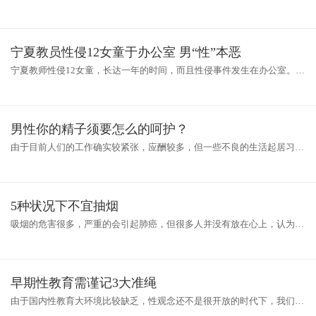
关键阶段，因此营养上一定要注意。而有的青春期少女为了减肥，选择了
节
宁夏教员性侵12女童于办公室 男“性”本恶
宁夏教师性侵12女童，长达一年的时间，而且性侵事件发生在办公室。该
事件被报道后，引起网友极大关注，网友纷纷指责：简直禽兽不如！同
时，
男性你的精子须要怎么的呵护？
由于目前人们的工作确实较紧张，应酬较多，但一些不良的生活起居习惯
会导致精子的活力下降，如生活不规律、饮食嗜辣、久坐等。因此，应注
意
5种状况下不宜抽烟
吸烟的危害很多，严重的会引起肺癌，但很多人并没有放在心上，认为这
是遥远的事情。确实，抽烟是个逐渐坏掉健康的行为，不会一下子就见
效，
早期性教育需谨记3大准绳
由于国内性教育大环境比较缺乏，性观念还不是很开放的时代下，我们不
可能把性事拿在桌面上来大肆谈论，很多家长对性教育有了很多疑问也无