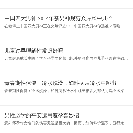
从
中国四大男神 2014年新男神规范众屌丝中几个
在微博上中国四大男神正在火爆评选中，中国四大男神你选谁？鹿晗、吴
亦凡、张艺兴、黄子韬？华晨宇、张杰、周杰伦、李易峰？柯震东、王俊
凯
儿童过早理解性常识好吗
儿童健康成长中除了学习科学文化知识以外的教育内容几乎涵盖在性教育
范畴中。这些是保证孩子很好的运用自己的头脑去适应社会改造社会的基
础
青春期性保健：冷水洗澡，妇科病从冷水中跳出
青春期性保健：冷水洗澡，妇科病从冷水中跳出很多人都认为洗冷水澡有
益于健康，很多女性朋友也加入到这个行列，并且一年四季坚持不断。殊
不
男性必学的平安运用避孕套妙招
意外怀孕对女性们的伤害无视是巨大的，因而，如何科学避孕，显得尤为
重要，那么，你真的知道如何使用避孕套吗?避孕套很多人都用过的，生