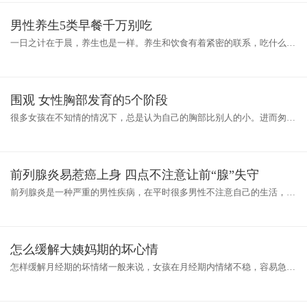
男性养生5类早餐千万别吃
一日之计在于晨，养生也是一样。养生和饮食有着紧密的联系，吃什么能
养生呢？男人在社会中扮演着养家糊口的角色，那么，男人早餐吃什么能
养
围观 女性胸部发育的5个阶段
很多女孩在不知情的情况下，总是认为自己的胸部比别人的小。进而匆匆
在整形小诊所做起了丰胸手术。其实，女人的胸部发育分为五个不同的阶
段
前列腺炎易惹癌上身 四点不注意让前“腺”失守
前列腺炎是一种严重的男性疾病，在平时很多男性不注意自己的生活，发
病以后也不知道是怎么回事，不知道是什么原因给自己带来的痛苦，那
么，
怎么缓解大姨妈期的坏心情
怎样缓解月经期的坏情绪一般来说，女孩在月经期内情绪不稳，容易急躁
和冲动。这一方面是由于经期中神经内分泌系统的影响。另一方面是有些
少