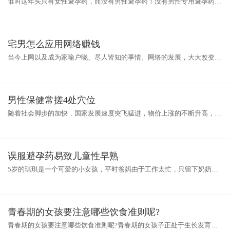
谁叫这年头只有女性避孕药，而没有男性避孕药！没有男性专用避孕药，
往往是男性们用来推托避孕责任的借口，而这种情况将在未来发生改变。
英
宅男怎么应用网络赚钱
当今上网以及成为家喻户晓、尽人皆知的事情。网络的发展，大大改变了
如今人们的生活，男人们利用网络玩游戏，查看新闻、搜索信息、学习知
识
男性保健常搓4处穴位
随着社会脚步的加快，国家发展速度突飞猛进，物价上涨的不断升高，越
来越多的男性朋友感受到压力巨大，从而开始关注自己的健康问题。按摩
是
误服避孕药易致儿童性早熟
5岁的琪琪是一个可爱的小女孩，平时爸妈由于工作太忙，只留下奶奶在
家里照看她。一日琪琪翻出妈妈放在抽屉里的“糖豆”，琪琪取出一粒放进
青春期的女孩要注意哪些饮食准则呢?
青春期的女孩要注意哪些饮食准则呢?青春期的女孩子正处于生长发育的