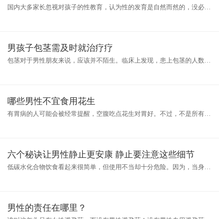
国内大多家长忽视对孩子的性教育，认为性的发育是自然而然的，没必要
过度重视。随着电视上17岁女生做了母亲的报道的播出就可以看出，性教
育
男孩子包茎需及时就治疗疗
包茎对于男性朋友来说，应该并不陌生。临床上发现，患上包茎的人数该
挺多，小孩子也有患上包茎的可能性。男孩子一旦患上包茎，就会严重影
响
哪些男性不宜食用花生
有胃病的人可能会被经常提醒，空腹吃点花生对胃好。不过，不是所有的
人都适合吃花生，有时候吃花生反而对身体有害。花生并不是适合所有男
性
六个秘诀让男性静止更安康 静止要注意这些细节
低碳水化合物饮食看起来很简单，但使用不当却十分危险。因为，当身体
缺乏足够的糖元时，就会转而使用蛋白质储备作为能源。下面6个窍门能
帮
男性的责任在哪里？