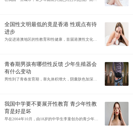
的1 3到1 2左右。在今天召开的全国生育关怀青春健康拓
展工作会暨现场经验交流会上，中国
全国性文明最低的竟是香港 性观点有待
进步
为促进港澳地区的性教育和性健康，首届港澳性文化节
将于本月底揭幕并在香港和澳门两地举行。内容包括人
体艺术、讲座、辩论比赛、短片欣赏、
青春期男孩有哪些性反馈 少年生殖器会
有什么变动
男性到了青春发育期，睾丸体积增大，阴囊肤色加深、
变红，阴茎增长变粗，开始出现阴毛和腋毛，并依稀长
出胡须。汗腺及皮脂腺分泌增加，皮肤
我国中学要不要展开性教育 青少年性教
育是好是坏
早在2004年10月，由18岁的中学生李童创办的青少年性
心理咨询电话一童热线就在吉林省长春市开通。我国青
少年的青春期已大大提前，加之影视、