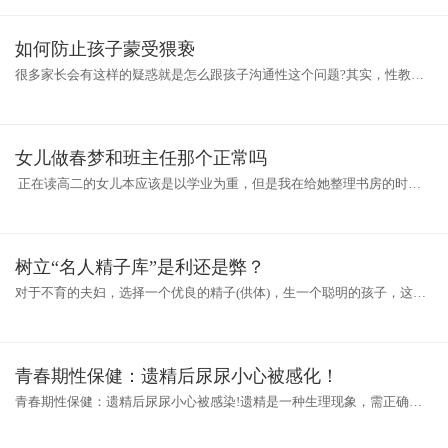
有
如何防止孩子蒙受猥亵
很多家长会有这样的疑惑就是怎么跟孩子沟通性这个问题?其实，性教育
要从两岁开始，坦荡荡的跟孩子讲解性知识，可以让孩子避免性侵，更好
的
女儿做春梦和班主任那个正常吗
正在读高二的女儿本应该是以学业为重，但是我在给她整理书房的时候
发现女儿写的一篇日记，她竟然喜欢上了自己的班主任，而且还做梦梦见
自
树立“名人精子库”是利还是弊？
对于不育的夫妇，选择一个优良的精子(供体)，生一个聪明的孩子，这更
是他们迫切的要求。国内开展人工授精已经有10多年的历史，各省市各种
精
青春期性保健：遗精后尿尿小心被感化！
青春期性保健：遗精后尿尿小心被感染!遗精是一种生理现象，需正确的
对嗲。遗精往往发生在膀胱充盈状态下，所以最好在清晨及时排尿，以冲
洗