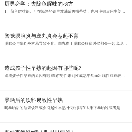
厨男必学：去除鱼腥味的秘方
1、煎鱼防粘锅。可在烧热的锅里放油后再撒些盐，也可净锅后用生姜把
锅擦一遍。还可把锅烧的热一点，油温高一点，再放入鱼，鱼遇到高油温
表
警觉腮腺炎与睾丸炎会惹起不育
腮腺炎与睾丸炎容易导致不育。睾丸炎于腮腺炎很多时候都会一起出现，
很多时候不注意的话就可能导致了男人不育。 下面给大家介绍一下，这
两
造成孩子性早熟的起因有哪些呢?
造成孩子性早熟的原因有哪些呢?男性未到性成熟年龄而出现性成熟表
现，称之谓性早熟，男性性成熟的标志是男性生殖器发育为成人型和男性
第二
暴晒后的饮料易致性早熟
喝暴晒后的瓶装饮料或会引起性早熟 千万别喝在太阳下暴晒过或者是瓶
子变形的瓶装饮料。天气那么热，这种塑料瓶装的饮料，放在露天，会不
会