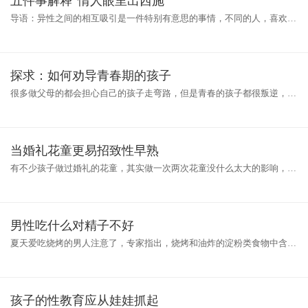
五件事解释“情人眼里出西施”
导语：异性之间的相互吸引是一件特别有意思的事情，不同的人，喜欢的
异性类型也有所不同。就像情人眼里出西施一样，你认为很一般的人，但
在
探求：如何劝导青春期的孩子
很多做父母的都会担心自己的孩子走弯路，但是青春的孩子都很叛逆，该
怎么指导他们那？其实在春期的孩子会产生特殊的心理行为，最突出的表
现
当婚礼花童更易招致性早熟
有不少孩子做过婚礼的花童，其实做一次两次花童没什么太大的影响，若
是经常做花童，那么孩子就很容易性早熟。因为在婚礼过程中有新郎新娘
亲
男性吃什么对精子不好
夏天爱吃烧烤的男人注意了，专家指出，烧烤和油炸的淀粉类食物中含有
致癌毒物丙烯酰胺，可导致男性少精、弱精。此外，重金属镉、农药残留
孩子的性教育应从娃娃抓起