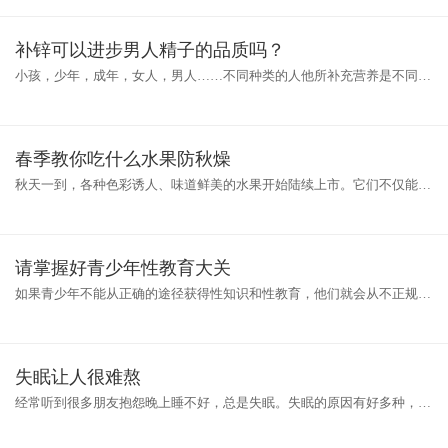
活
补锌可以进步男人精子的品质吗？
小孩，少年，成年，女人，男人……不同种类的人他所补充营养是不同
的，我们应该要对症下药，那么，男性通过哪些食物可以补锌呢?不要着
急，
春季教你吃什么水果防秋燥
秋天一到，各种色彩诱人、味道鲜美的水果开始陆续上市。它们不仅能起
到润秋燥的作用，在营养上还各有优势。 葡萄，抗氧化之王。葡萄中含
的
请掌握好青少年性教育大关
如果青少年不能从正确的途径获得性知识和性教育，他们就会从不正规的
途径获得以讹传讹的错误信息，这只能误人子弟。如果由学校或家长大大
方
失眠让人很难熬
经常听到很多朋友抱怨晚上睡不好，总是失眠。失眠的原因有好多种，熬
夜失眠，心烦失眠，压力大失眠，但是最终的原因还是因为身体状态不健
康