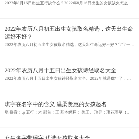
2022年8月16日出生五行缺什么？2022年8月16日出生的女孩缺火怎么取
名？每一年出生的宝宝取名都有禁忌，有喜好，那么在2022年出生的女孩
取名
2022年农历八月初五出生女孩取名精选，这天出生命
运好不好？
2022年农历八月初五出生女孩取名精选，这天出生命运好不好？宝宝一出
生最首先的就是给宝宝想一个好听又好记的名字，关注智慧妈咪网2022年
女
2022年农历八月十五日出生女孩诗经取名大全
2022年农历八月十五日出生女孩诗经取名大全。2022年就是虎年了，很
多父母开始忧愁怎么给在这一年出生的女宝宝取名字，想知道虎年怎么给
宝宝
琪字在名字中的含义 温柔贤惠的女孩起名
琪 拼音：qí 五行：木 部首：王 基本解释： 美玉。 珍异：琪花瑶草（古
人想象的仙境中的奇花异草）。 琪在前 琪冰
女生名字带瑶字 优选女孩取名大全