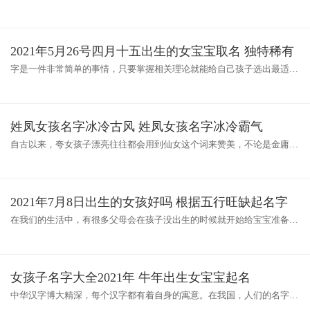
福和期望，也是孩子来到这世上的一个重要标志。所以在给宝宝
2021年5月26号四月十五出生的女宝宝取名 独特稀有
字是一件非常简单的事情，只要掌握相关理论就能给自己孩子选出最适合
她们的名字，即遵循命理知识给孩子取名。对于女宝来说，名字
姓凤女孩名字冰冷古风 姓凤女孩名字冰冷霸气
自古以来，夸女孩子漂亮往往都会用到仙女这个词来赞美，不论是金庸笔
下的神仙姐姐，又或是现代社会当中的小仙女，都是抵挡不住仙
2021年7月8日出生的女孩好吗 根据五行旺缺起名字
在我们的生活中，有很多父母会在孩子没出生的时候就开始给宝宝准备取
名字了，一个好的名字是爸爸妈妈送给宝宝最好的生日礼物，一
女孩子名字大全2021年 牛年出生女宝宝起名
中华汉字博大精深，每个汉字都有着自身的寓意。在我国，人们的名字都
是有汉字组成的，名字包含着寓意会影响到每个人的一生。因此