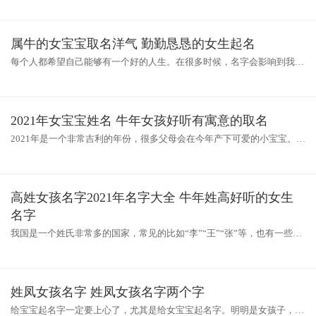
属牛的女宝宝取名洋气 勤勤恳恳的女生起名
每个人都希望自己能够有一个好的人生。在很多时候，名字会影响到我们
人的一生，一个好名字能够给我们带来很多的优先权，一个好名
2021年女宝宝姓名 牛年女孩好听有寓意的取名
2021年是一个非常吉利的年份，很多父母会在今年产下可爱的小宝宝。当
宝宝出生的时候，父母们都会送给孩子一生中的第一个礼物
高姓女孩名字2021年名字大全 牛年姓高好听的女生
名字
我国是一个姓氏非常多的国家，常见的比如“李”“王”“张”等，也有一些不
常见的姓氏如“谷”“蓝”“姜”。父母们在给孩子的时
姓凤女孩名字 姓凤女孩名字两个字
给宝宝起名字一定要上心了，尤其是给女宝宝起名字。明明是女孩子，但