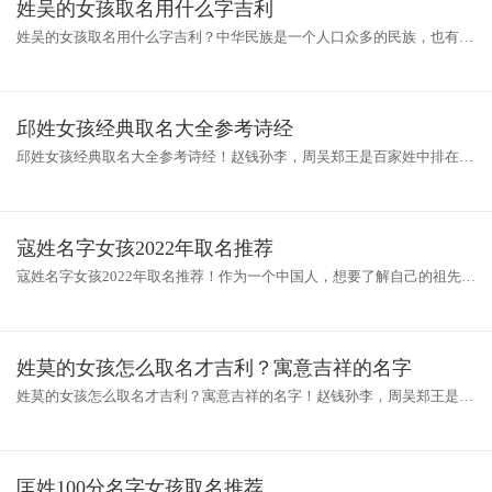
姓吴的女孩取名用什么字吉利
姓吴的女孩取名用什么字吉利？中华民族是一个人口众多的民族，也有很
多的姓氏，将这些汇集成一本《百家姓》，是古人的智慧。百家姓采用四
言
邱姓女孩经典取名大全参考诗经
邱姓女孩经典取名大全参考诗经！赵钱孙李，周吴郑王是百家姓中排在前
几名的姓氏，可你知道哪一个姓氏的人口最多吗？想知道百家姓的人口排
行
寇姓名字女孩2022年取名推荐
寇姓名字女孩2022年取名推荐！作为一个中国人，想要了解自己的祖先，
就得先了解自己的姓氏，你的姓氏在百家姓中排行第几位，所占人口排行
第
姓莫的女孩怎么取名才吉利？寓意吉祥的名字
姓莫的女孩怎么取名才吉利？寓意吉祥的名字！赵钱孙李，周吴郑王是百
家姓中排在前几名的姓氏，可你知道哪一个姓氏的人口最多吗？想知道百
家
匡姓100分名字女孩取名推荐