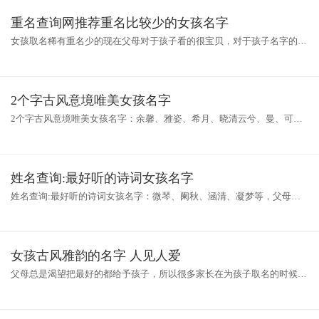
重名查询网推荐重名比较少的女孩名字
女孩取名稀有重名少的现在父母对于孩子看的很宝贝，对于孩子名字的重
视度也非常深。下面是推荐的根据女孩取名，一起来欣赏下。
2个字古风意境唯美女孩名字
2个字古风意境唯美女孩名字：余馨、雅姿、希月、晓清云兮、曼、可
慕、莫若君等，人的姓名不简简单单是一个人体符号，它对人的性
姓名查询:最好听的诗词女孩名字
姓名查询:最好听的诗词女孩名字：微琴、阑秋、涵清、凝梦等，父母们
总是会想给孩子起一个与众不同的名字，那样特别又有深意，那
女孩古风雅韵的名字 人见人爱
父母总是渴望把最好的都给予孩子，所以很多家长在为孩子取名的时候，
会希望孩子未来顺遂、前途无忧，从而就会将这种寓意寄托在孩