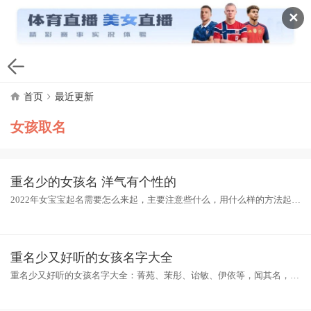
✕
首页
最近更新
女孩取名
重名少的女孩名 洋气有个性的
2022年女宝宝起名需要怎么来起，主要注意些什么，用什么样的方法起出
来的名字才是吉祥好听的名字，重名少的女孩名名字有个性
重名少又好听的女孩名字大全
重名少又好听的女孩名字大全：菁苑、茉彤、诒敏、伊依等，闻其名，见
其人。名字对于女孩子的重要性是不言而喻的，为了给自己家的