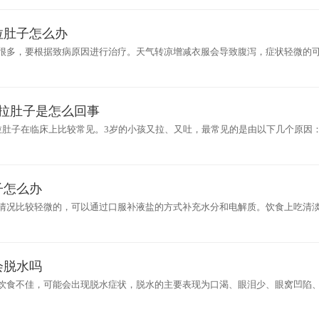
拉肚子怎么办
很多，要根据致病原因进行治疗。天气转凉增减衣服会导致腹泻，症状轻微的
腹泻次数稍多可以吃藿香正气丸，本品尤其适合受凉导致的腹泻。小孩消化能
又拉肚子是怎么回事
拉肚子在临床上比较常见。3岁的小孩又拉、又吐，最常见的是由以下几个原因：
拉、又吐的情况。2 宝宝受到病毒的感染，最常见的是轮状病毒感染造成的腹
子怎么办
情况比较轻微的，可以通过口服补液盐的方式补充水分和电解质。饮食上吃清
，口服调节肠道的微生态制剂，如乳酸杆菌、蜡样芽孢杆菌等，完善大便常规
会脱水吗
饮食不佳，可能会出现脱水症状，脱水的主要表现为口渴、眼泪少、眼窝凹陷
予口服补液盐溶液进行纠正，严重出现嗜睡，意识模糊等症状，需要立即去医