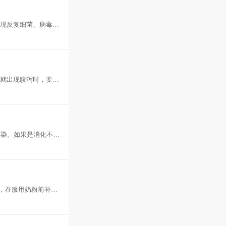
出现反复细菌、病毒感
自行
季就出现腹泻时，要及
在急性
感染。如果是消化不良
，可
，在服用奶粉前补充
、四磨汤