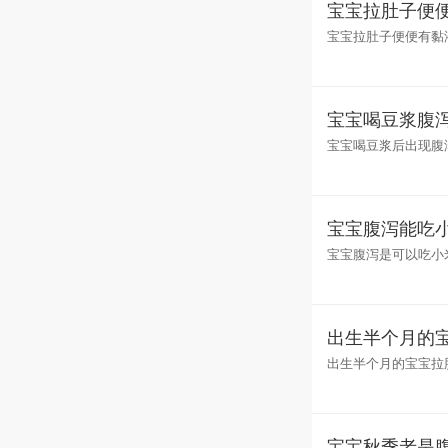
宝宝拉肚子便
宝宝拉肚子便便有黏
性胃炎、坏死性小肠
宝宝喝豆浆腹
宝宝喝豆浆后出现腹
浆。因为及时地停止
宝宝腹泻能吃
宝宝腹泻是可以吃小
弱，这个时候就需要
出生半个月的
出生半个月的宝宝拉
1 生理性腹泻。此
宝宝秋季老是