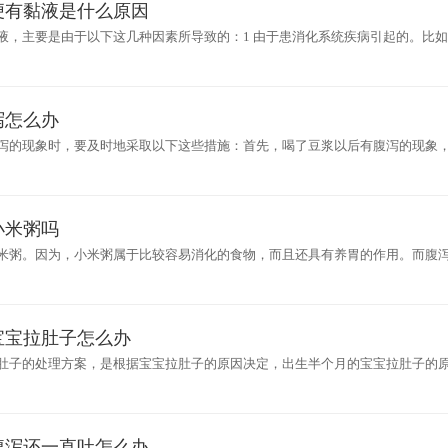
便有黏液是什么原因
液，主要是由于以下这几种因素所导致的：1 由于患消化系统疾病引起的。比
炎等疾病时，就会出现这种现象。因为在患有消化系统疾病之后会影响消化功
泻怎么办
泻的现象时，要及时地采取以下这些措施：首先，喝了豆浆以后有腹泻的现象
，可以防止腹泻的现象加重。其次，要根据不同程度来采取治疗措施。如果此
小米粥吗
米粥。因为，小米粥属于比较容易消化的食物，而且还具有养胃的作用。而腹
吃一些比较容易消化，而且具有养胃功能的食物。所以在宝宝腹泻期间，可以
宝宝拉肚子怎么办
肚子的处理方案，是根据宝宝拉肚子的原因决定，出生半个月的宝宝拉肚子的
时大便一般是黄色的，宝宝吃得很多、精神反应好、体重正常生长，此时拉肚子
腹泻还一直吐怎么办