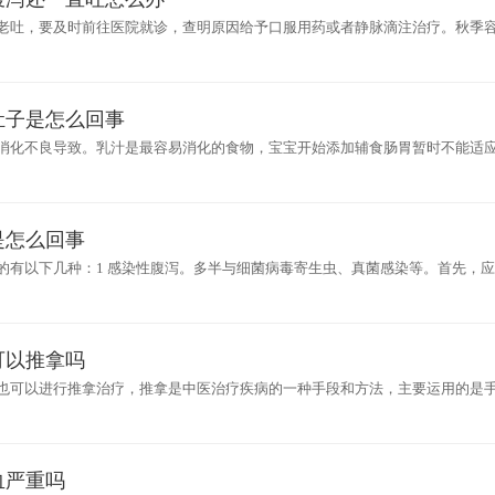
老吐，要及时前往医院就诊，查明原因给予口服用药或者静脉滴注治疗。秋季
吐，主要是对症补液、止泻治疗。可服用蒙脱石散、双歧杆菌、补液盐等药物
肚子是怎么回事
消化不良导致。乳汁是最容易消化的食物，宝宝开始添加辅食肠胃暂时不能适
做特殊处理，这是正常现象。所以，开始添加辅食的时候先从少量开始，让婴
是怎么回事
的有以下几种：1 感染性腹泻。多半与细菌病毒寄生虫、真菌感染等。首先，
泻的病因，给予针对性的治疗。如果为病毒感染所致腹泻，一般不用抗生素，
可以推拿吗
也可以进行推拿治疗，推拿是中医治疗疾病的一种手段和方法，主要运用的是
据孩子的病情通过辨证选择经络和穴位。小儿秋季腹泻也属于孩子泄泻病的范
血严重吗