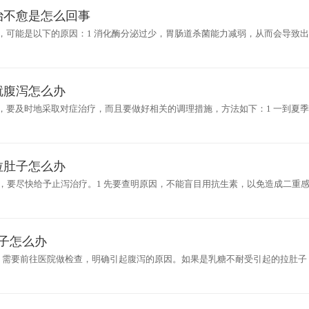
治不愈是怎么回事
，可能是以下的原因：1 消化酶分泌过少，胃肠道杀菌能力减弱，从而会导致
肚子之后，如果家长没有引起重视，在服用药物的时候没有遵医嘱，症状改善后
就腹泻怎么办
，要及时地采取对症治疗，而且要做好相关的调理措施，方法如下：1 一到夏
使用一些止泻的药物，常用的药物有蒙脱石散，但是不要过量应用这种药物。
拉肚子怎么办
子，要尽快给予止泻治疗。1 先要查明原因，不能盲目用抗生素，以免造成二重
汤口服液以及益生菌治疗，能起到止泻的作用。如果是腹部着凉引起的拉肚子
子怎么办
，需要前往医院做检查，明确引起腹泻的原因。如果是乳糖不耐受引起的拉肚子
子的症状。如果是突然饮食过多造成消化不良引起拉肚子，可以服用蒙脱石散