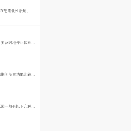
如在患消化性溃疡、急
能，所
，要及时地停止饮豆
时有明显的
泻期间肠胃功能比较虚
适当地给
原因一般有以下几种：
是不需