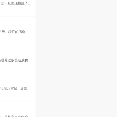
所以一旦出现拉肚子拉
，同时要
8天。轻症的病例不
为喂养过多是造成积食
食合剂、
通过温水擦拭、多喝热