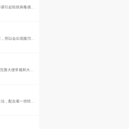
容易引起轮状病毒感
综合治疗。
应，所以会出现腹泻，
儿逐渐适
应完善大便常规和大便
只需要
手法，配合着一些经络
围，因此