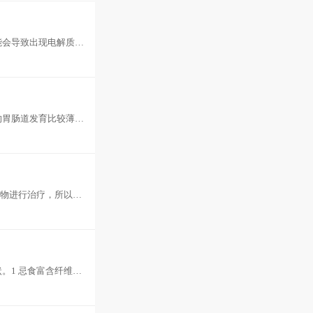
能会导致出现电解质紊
以给予青
的胃肠道发育比较薄
规，是否有
药物进行治疗，所以主
时补
。1 忌食富含纤维素
，加重