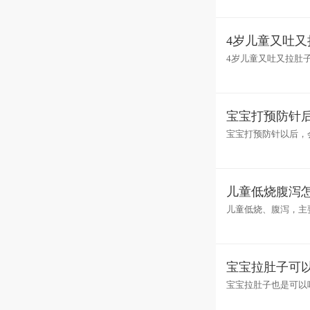
4岁儿童又吐
4岁儿童又吐又拉肚
减轻。如果是急性肠
宝宝打预防针
宝宝打预防针以后，
是接种疫苗后常见的
儿童低烧腹泻
儿童低烧、腹泻，主
辅助降温。如果腹泻
宝宝拉肚子可
宝宝拉肚子也是可以
减压。如果腹泻比较