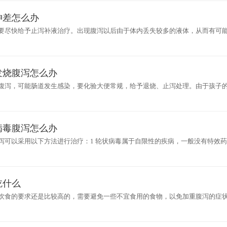
神差怎么办
要尽快给予止泻补液治疗。出现腹泻以后由于体内丢失较多的液体，从而有可
差，要尽快地给予止泻，可以应用蒙脱石散止泻治疗。如果合并感染引起，可
发烧腹泻怎么办
腹泻，可能肠道发生感染，要化验大便常规，给予退烧、止泻处理。由于孩子
不注意卫生，经常用手抓挠食物吃，容易引起肠道感染。可到医院化验大便常
病毒腹泻怎么办
泻可以采用以下方法进行治疗：1 轮状病毒属于自限性的疾病，一般没有特效
大概在1周恢复正常。宝宝腹泻期间容易丢失大量的水分和电解质，所以需要及
吃什么
饮食的要求还是比较高的，需要避免一些不宜食用的食物，以免加重腹泻的症状
，不能够吃一些含有纤维素比较多的食物。因为纤维素会促进肠道的蠕动速度