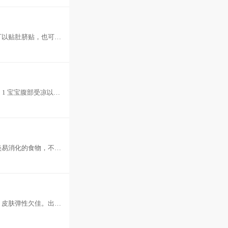
可以贴肚脐贴，也可以
力比较差
1 宝宝腹部受凉以
泻，
淡易消化的食物，不要
及大便培
、皮肤弹性欠佳。出现
院进行静