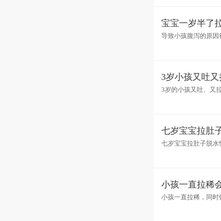
宝宝一岁半了
导致小孩腹泻的原因
用暖水袋热敷腹部。
3岁小孩又吐
3岁的小孩又吐、又
后，可以造成孩子又
七岁宝宝拉肚
七岁宝宝拉肚子脱水
吃辛辣、刺激性食物
小孩一直拉稀
小孩一直拉稀，同时
上述症状，需立即给