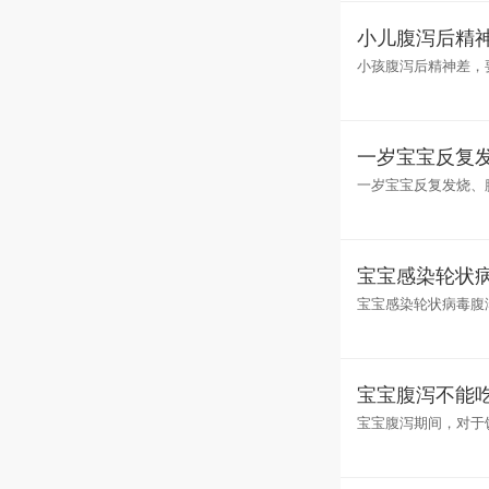
小儿腹泻后精
小孩腹泻后精神差，
乱，从而引起精神较
一岁宝宝反复
一岁宝宝反复发烧、
弱、活动范围较大，
宝宝感染轮状
宝宝感染轮状病毒腹
要是对症处理，患儿
宝宝腹泻不能
宝宝腹泻期间，对于
的食物。在腹泻期间