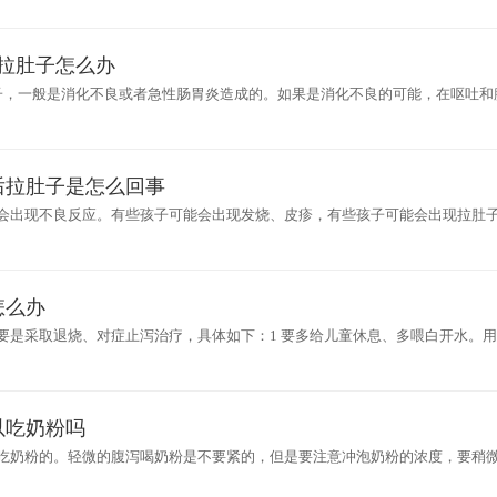
又拉肚子怎么办
子，一般是消化不良或者急性肠胃炎造成的。如果是消化不良的可能，在呕吐和
胃炎造成的不良症状，需要在医生指导下口服一些止泻药物进行治疗，注意及
后拉肚子是怎么回事
会出现不良反应。有些孩子可能会出现发烧、皮疹，有些孩子可能会出现拉肚
不良反应之一。一般跟孩子胃肠功能弱有关系，跟孩子免疫功能也有关系。如
怎么办
要是采取退烧、对症止泻治疗，具体如下：1 要多给儿童休息、多喂白开水。
次数不多，可以通过口服药物治疗，应用蒙脱石散、枯草杆菌、乳酸杆菌等益
以吃奶粉吗
吃奶粉的。轻微的腹泻喝奶粉是不要紧的，但是要注意冲泡奶粉的浓度，要稍
严重，可以选择腹泻奶粉，这种奶粉是专门治疗宝宝腹泻的。结合在医嘱下服