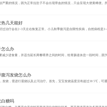
较严重的情况，因为正常拉肚子不会出现带血的情况，只会呈现大便黄稀便。
时就诊，做大便常规化验然后对症治疗。可以选择抗生素类药物缓解患者症状
发热几天能好
经过治疗会在2~3天左右恢复正常。小儿秋季腹泻是自限性疾病，自然病程是3~
愈。重症的病人由于有脱水、发热的情况，通常在治疗的过程中2~3天发热会恢
子怎么办
要减少进食量，并适当延长两餐喂养之间的时间，给胃肠道休息一段时间，因
腹泻次数比较多，在医嘱下应用蒙脱石散止泻，应用小儿化积口服液、山白消
季腹泻发烧怎么办
泻，发烧，需进行退烧以及止泻治疗。首先，宝宝发烧温度没有超过38 5℃，可
如体温已经超过38 5℃，需要服用退烧药物进行治疗，以免高烧对组织器官
吃白糖吗