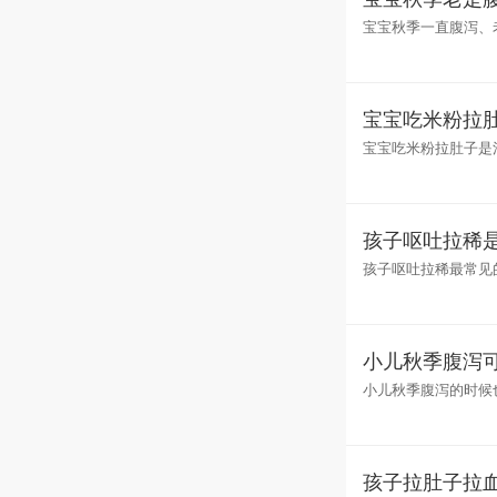
宝宝秋季一直腹泻、
染，会引起腹泻、呕
宝宝吃米粉拉
宝宝吃米粉拉肚子是
只要体温正常就不用
孩子呕吐拉稀
孩子呕吐拉稀最常见
病毒检查，以明确腹
小儿秋季腹泻
小儿秋季腹泻的时候
和穴位进行治疗，根
孩子拉肚子拉