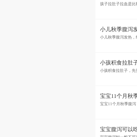
孩子拉肚子拉血是比
血的情况，一定要及
小儿秋季腹泻
小儿秋季腹泻发热，
会发热，3天左右痊
小孩积食拉肚
小孩积食拉肚子，先
最主要的原因。如果
宝宝11个月秋
宝宝11个月秋季腹
水等进行物理退烧。
宝宝腹泻可以