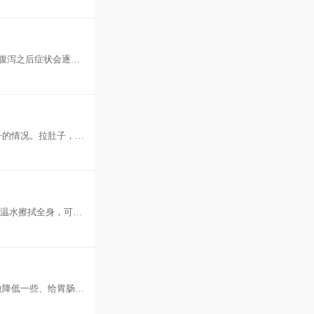
腹泻之后症状会逐渐
时调整宝
子的情况。拉肚子，也
果孩子打
用温水擦拭全身，可以
生菌调
微降低一些、给胃肠道
用止泻的